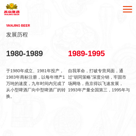
发展历程
1980-1989
1989-1995
1
于1980年成立、1981年投产，
自我革命，打破专营局面，通
1
1983年商标注册，以每年增产1
过“胡同策略”深度分销，牢固市
1
万吨的速度，九年时间内完成了
场网络，燕京得以飞速发展，
并
从小型啤酒厂向中型啤酒厂的转
1993年产量全国第三，1995年与
跑
换。
青啤并列第一。
年